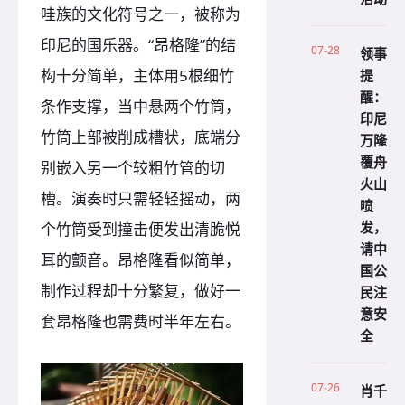
哇族的文化符号之一，被称为
印尼的国乐器。“昂格隆”的结
07-28
领事
提
构十分简单，主体用5根细竹
醒：
条作支撑，当中悬两个竹筒，
印尼
竹筒上部被削成槽状，底端分
万隆
覆舟
别嵌入另一个较粗竹管的切
火山
槽。演奏时只需轻轻摇动，两
喷
发，
个竹筒受到撞击便发出清脆悦
请中
耳的颤音。昂格隆看似简单，
国公
制作过程却十分繁复，做好一
民注
意安
套昂格隆也需费时半年左右。
全
07-26
肖千