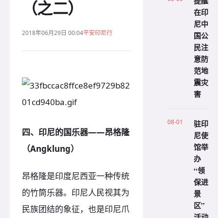
提醒
（之二）
在印
尼中
2018年06月29日 00:04
平安印尼行
国公
民注
意防
范地
震灾
害
08-01
驻印
四、印尼的国乐器——昂格隆
尼使
馆举
（Angklung）
办
“领
昂格隆是印度尼西亚一种传统
保进
的竹筒乐器。印尼人民视其为
景
区”
民族团结的象征，也是印尼爪
活动