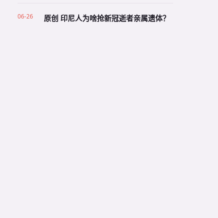
06-26
原创 印尼人为啥抢新冠逝者亲属遗体？