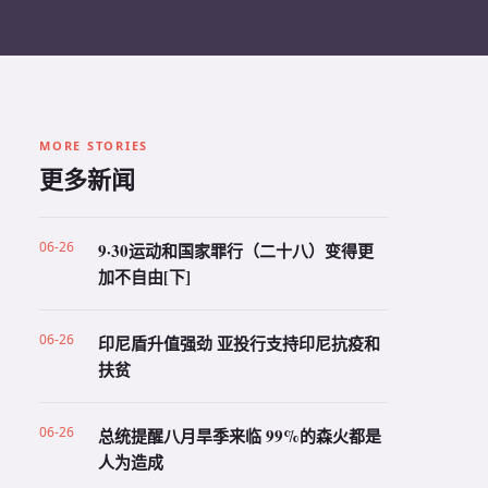
MORE STORIES
更多新闻
06-26
9·30运动和国家罪行（二十八）变得更
加不自由[下]
06-26
印尼盾升值强劲 亚投行支持印尼抗疫和
扶贫
06-26
总统提醒八月旱季来临 99%的森火都是
人为造成