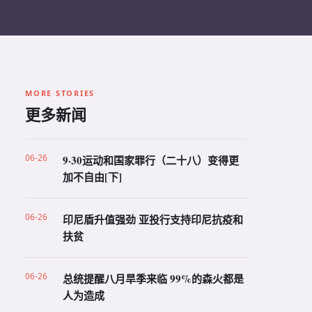
MORE STORIES
更多新闻
06-26
9·30运动和国家罪行（二十八）变得更
加不自由[下]
06-26
印尼盾升值强劲 亚投行支持印尼抗疫和
扶贫
06-26
总统提醒八月旱季来临 99%的森火都是
人为造成