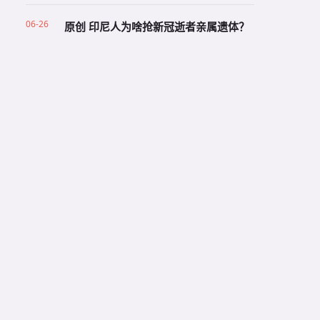
06-26
原创 印尼人为啥抢新冠逝者亲属遗体？